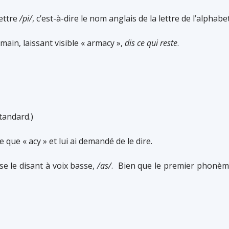
mettre
/pi/
, c’est-à-dire le nom anglais de la lettre de l’alphabe
 main, laissant visible « armacy »,
dis ce qui reste
.
tandard.)
le que « acy » et lui ai demandé de le dire.
e le disant à voix basse,
/as/
. Bien que le premier phonème 