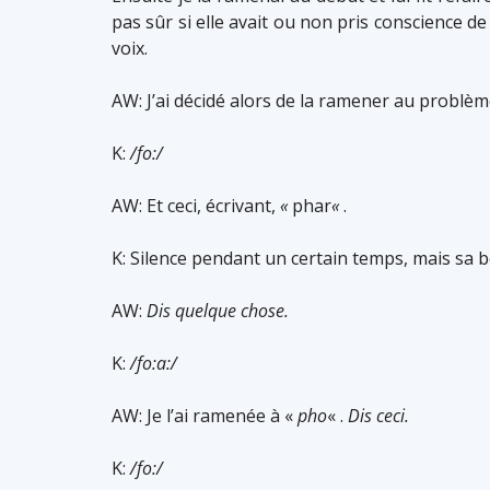
pas sûr si elle avait ou non pris conscience de 
voix.
AW: J’ai décidé alors de la ramener au problème
K:
/fo:/
AW: Et ceci, écrivant,
«
phar
«
.
K: Silence pendant un certain temps, mais sa
AW:
Dis quelque chose.
K:
/fo:a:/
AW: Je l’ai ramenée à «
pho
« .
Dis ceci.
K:
/fo:/