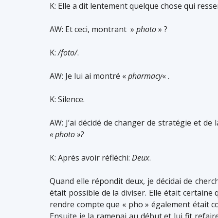
K: Elle a dit lentement quelque chose qui resse
AW: Et ceci, montrant »
photo
» ?
K:
/foto/
.
AW: Je lui ai montré «
pharmacy
« .
K: Silence.
AW: J’ai décidé de changer de stratégie et de 
« photo »?
K: Après avoir réfléchi:
Deux
.
Quand elle répondit deux, je décidai de cherche
était possible de la diviser. Elle était certain
rendre compte que « pho » également était con
Ensuite je la ramenai au début et lui fit refair