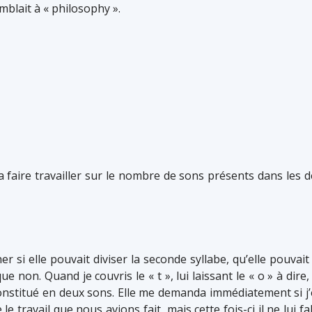
mblait à « philosophy ».
la faire travailler sur le nombre de sons présents dans les d
r si elle pouvait diviser la seconde syllabe, qu’elle pouvait 
e que non. Quand je couvris le « t », lui laissant le « o » à di
stitué en deux sons. Elle me demanda immédiatement si j’ét
e le travail que nous avions fait, mais cette fois-ci il ne lui