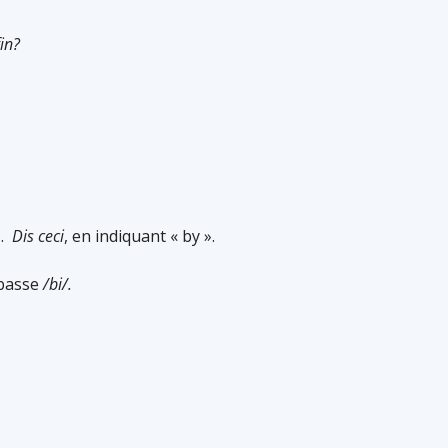
fin?
».
Dis ceci
, en indiquant « by ».
 basse
/bi/.