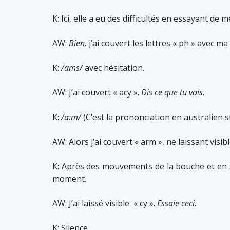
K: Ici, elle a eu des difficultés en essayant de 
AW:
Bien,
j’ai couvert les lettres « ph » avec ma
K:
/ams/
avec hésitation.
AW: J’ai couvert « acy ».
Dis ce que tu vois.
K:
/a:m/
(C’est la prononciation en australien s
AW: Alors j’ai couvert « arm », ne laissant visib
K: Après des mouvements de la bouche et en s
moment.
AW: J’ai laissé visible « cy ».
Essaie ceci
.
K: Silence.