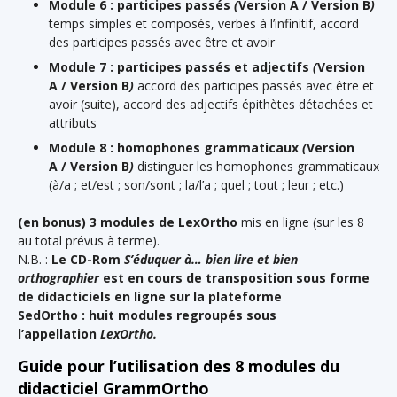
Module 6 : participes passés
(
Version A
/
Version B
)
temps simples et composés, verbes à l’infinitif, accord
des participes passés avec être et avoir
Module 7 : participes passés et adjectifs
(
Version
A
/
Version B
)
accord des participes passés avec être et
avoir (suite), accord des adjectifs épithètes détachées et
attributs
Module 8 : homophones grammaticaux
(
Version
A
/
Version B
)
distinguer les homophones grammaticaux
(à/a ; et/est ; son/sont ; la/l’a ; quel ; tout ; leur ; etc.)
(en bonus) 3 modules de
LexOrtho
mis en ligne (sur les 8
au total prévus à terme).
N.B. :
Le
CD-Rom
S’éduquer à… bien lire et bien
orthographier
est en cours de transposition sous forme
de didacticiels en ligne sur la plateforme
SedOrtho : huit modules regroupés sous
l’appellation
LexOrtho.
Guide pour l’utilisation des 8 modules du
didacticiel GrammOrtho