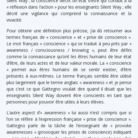
Silent Way ; la conscience décrit un état d’être qui conduit à la
« réflexion dans l’action » pour les enseignants Silent Way ; elle
décrit une vigilance qui comprend la connaissance et la
vivacité.
Pour obtenir une définition plus précise, j’ai dû retourner aux
termes français de « conscience » et « prise de conscience ».
Le mot français « conscience » qui se traduit à peu près par «
awareness / consciousness / knowing », peut être défini
comme la connaissance qu’ont les êtres humains de leur état
d’être, de leurs actes et de leur valeur morale. La « conscience
» permet aux êtres humains de se sentir exister, d’être
présents à eux-mêmes. Le terme français semble être utilisé
plus largement que le terme anglais « awareness » et je pense
que c’est ce que Gattegno voulait dire quand il disait que les
enseignants Silent Way doivent être conscients en tant que
personnes pour pouvoir être utiles à leurs élèves.
L’autre aspect d’« awareness » lui aussi n’est compris que si
l’on se réfère à l’expression française « prise de conscience ».
Gattegno parle de la tâche de l’enseignant de « provoke
awarenesses » (provoquer les prises de conscience) indiquant